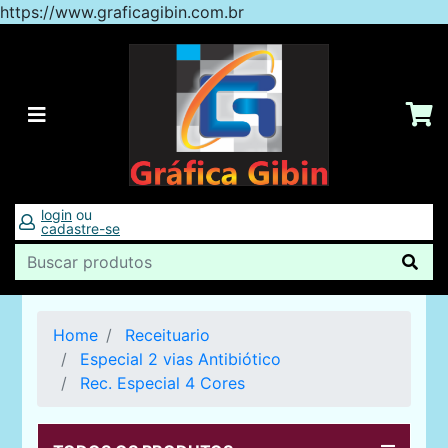
https://www.graficagibin.com.br
login
ou
cadastre-se
Home
Receituario
Especial 2 vias Antibiótico
Rec. Especial 4 Cores