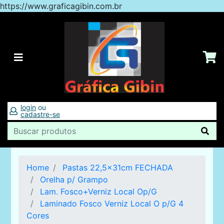
https://www.graficagibin.com.br
login
ou
cadastre-se
Home
Pastas 22,5x31cm FECHADA
Orelha p/ Grampo
Lam. Fosco+Verniz Local Op/G
Laminado Fosco Verniz Local O p/G 4
Cores