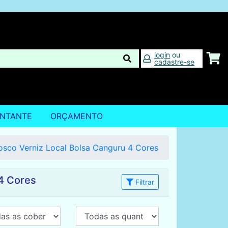
login
ou
cadastre-se
ENTANTE
ORÇAMENTO
sco Verniz Local Bolsa Canguru 4 Cores
4 Cores
Filtrar