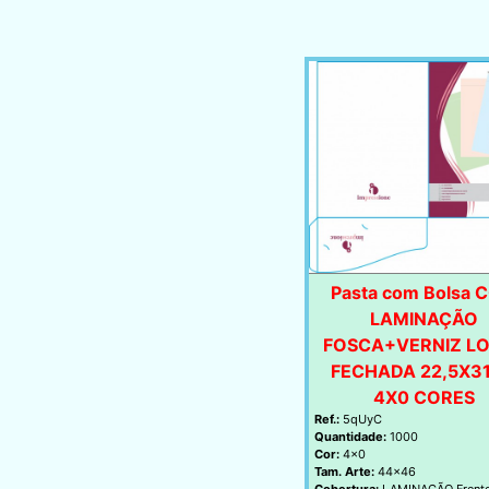
Pasta com Bolsa 
LAMINAÇÃO
FOSCA+VERNIZ L
FECHADA 22,5X3
4X0 CORES
Ref.:
5qUyC
Quantidade:
1000
Cor:
4x0
Tam. Arte:
44x46
Cobertura:
LAMINAÇÃO Frent