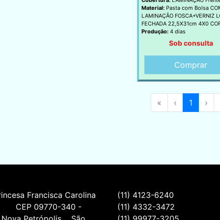
Material:
Pasta com Bolsa CO
LAMINAÇÃO FOSCA+VERNIZ 
FECHADA 22,5X31cm 4X0 CO
Produção:
4 dias
Sob consulta
Comprar
«
‹
1
›
incesa Francisca Carolina 
(11) 4123-6240
         CEP 09770-340 - 
(11) 4332-3472
 Nova Petrópolis    São 
(11) 99977-3205