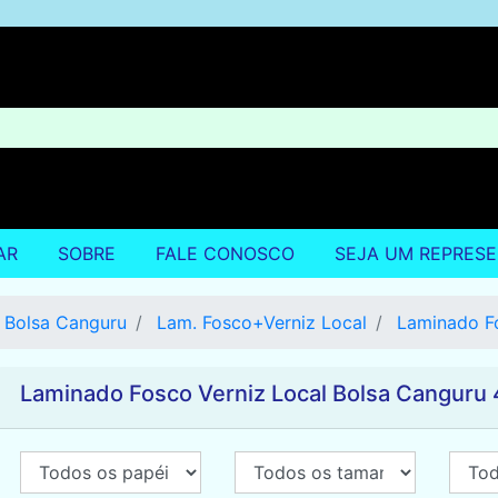
AR
SOBRE
FALE CONOSCO
SEJA UM REPRES
Bolsa Canguru
Lam. Fosco+Verniz Local
Laminado Fo
Laminado Fosco Verniz Local Bolsa Canguru 