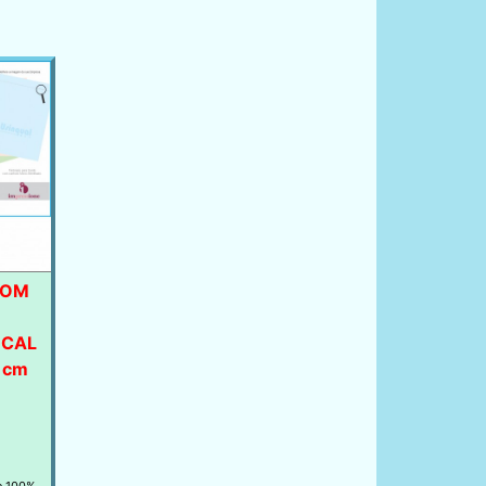
COM
OCAL
1cm
e 100%