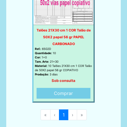
Talões 21X30 cm 1 COR Talão de
50X2 papel 56 gr PAPEL
CARBONADO
Ref.:
65G2D
Quantidade:
10
Cor:
1x0
Tam. Arte:
21x30
Material:
10 Talões 21X30 cm 1 COR Talão
de 50X2 papel 56 gr COPIATIVO
Produção:
3 dias
Sob consulta
Comprar
«
‹
1
›
»