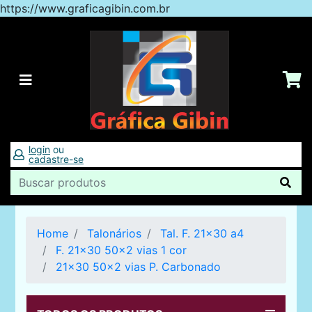
https://www.graficagibin.com.br
login
ou
cadastre-se
Home
Talonários
Tal. F. 21x30 a4
F. 21x30 50x2 vias 1 cor
21x30 50x2 vias P. Carbonado