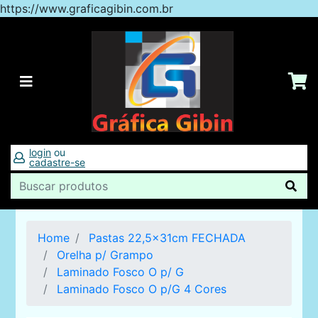
https://www.graficagibin.com.br
login
ou
cadastre-se
Home
Pastas 22,5x31cm FECHADA
Orelha p/ Grampo
Laminado Fosco O p/ G
Laminado Fosco O p/G 4 Cores