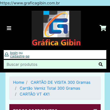
https://www.graficagibin.com.br
login
ou
cadastre-se
Home
CARTÃO DE VISITA 300 Gramas
Cartão Verniz Total 300 Gramas
CARTÃO VT 4X1