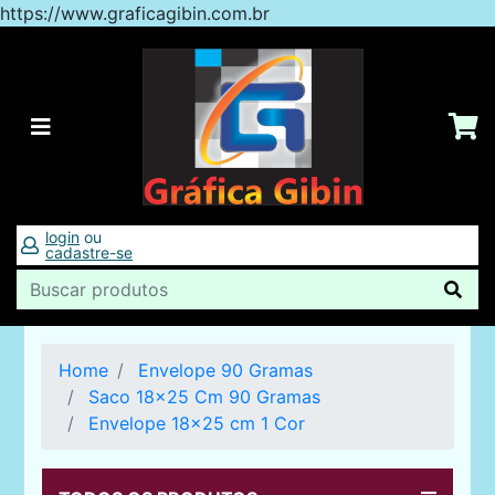
https://www.graficagibin.com.br
login
ou
cadastre-se
Home
Envelope 90 Gramas
Saco 18x25 Cm 90 Gramas
Envelope 18x25 cm 1 Cor