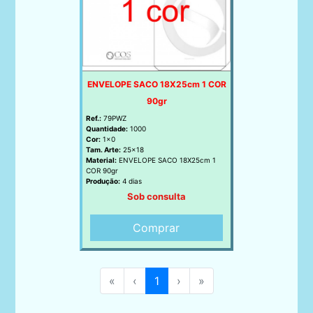
ENVELOPE SACO 18X25cm 1 COR
90gr
Ref.:
79PWZ
Quantidade:
1000
Cor:
1x0
Tam. Arte:
25x18
Material:
ENVELOPE SACO 18X25cm 1
COR 90gr
Produção:
4 dias
Sob consulta
Comprar
«
‹
1
›
»