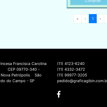
Comprar
«
‹
1
›
incesa Francisca Carolina 
(11) 4123-6240
         CEP 09770-340 - 
(11) 4332-3472
 Nova Petrópolis    São 
(11) 99977-3205
rdo do Campo - SP
pedido@graficagibin.com.b