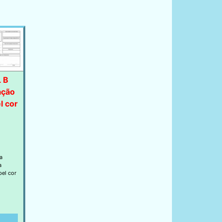
L B
ação
l cor
a
a
pel cor