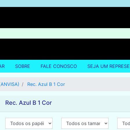
AR
SOBRE
FALE CONOSCO
SEJA UM REPRES
a(ANVISA)
Rec. Azul B 1 Cor
Rec. Azul B 1 Cor