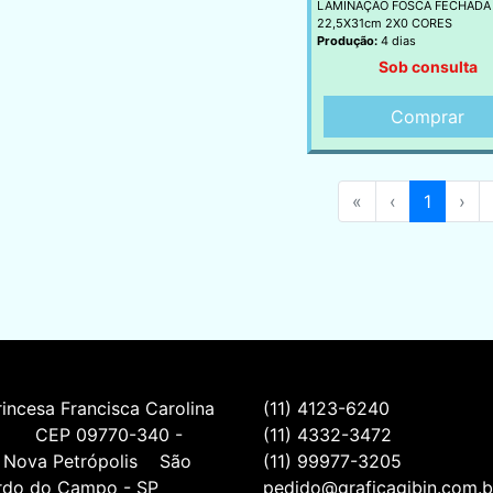
LAMINAÇÃO FOSCA FECHADA
22,5X31cm 2X0 CORES
Produção:
4 dias
Sob consulta
Comprar
«
‹
1
›
incesa Francisca Carolina 
(11) 4123-6240
         CEP 09770-340 - 
(11) 4332-3472
 Nova Petrópolis    São 
(11) 99977-3205
rdo do Campo - SP
pedido@graficagibin.com.b