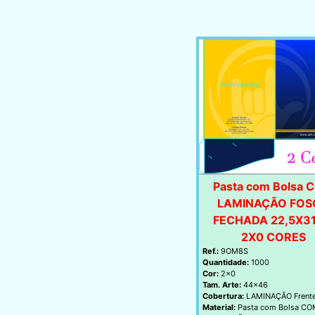
Pasta com Bolsa 
LAMINAÇÃO FOS
FECHADA 22,5X3
2X0 CORES
Ref.:
9OM8S
Quantidade:
1000
Cor:
2x0
Tam. Arte:
44x46
Cobertura:
LAMINAÇÃO Frent
Material:
Pasta com Bolsa CO