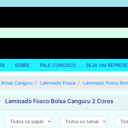
AR
SOBRE
FALE CONOSCO
SEJA UM REPRES
Bolsa Canguru
Laminado Fosca
Laminado Fosco Bol
Laminado Fosco Bolsa Canguru 2 Cores