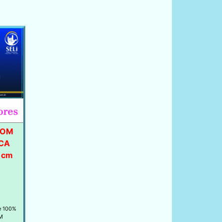
COM
CA
1cm
e 100%
M