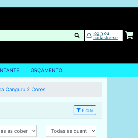
login
ou
cadastre-se
ENTANTE
ORÇAMENTO
sa Canguru 2 Cores
Filtrar