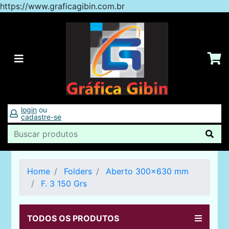
https://www.graficagibin.com.br
login
ou
cadastre-se
Home
Folders
Aberto 300x630 mm
F. 3 150 Grs
TODOS OS PRODUTOS