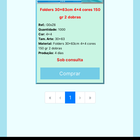
Folders 30x63cm 4x4 cores 150
gr 2 dobras
Ref.:
G0xZ6
Quantidade:
1000
Cor:
4x4
Tam. Arte:
30x63
Material:
Folders 30x63cm 4x4 cores
150 gr 2 dobras
Produção:
4 dias
Sob consulta
Comprar
«
‹
1
›
»