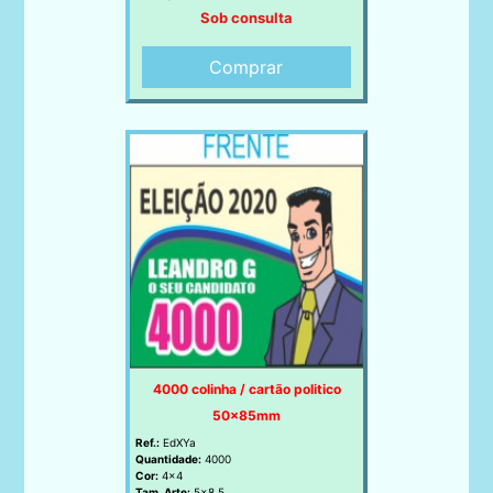
Sob consulta
Comprar
4000 colinha / cartão politico
50x85mm
Ref.:
EdXYa
Quantidade:
4000
Cor:
4x4
Tam. Arte:
5x8.5