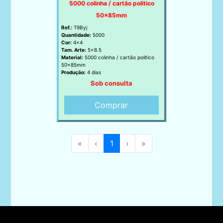
5000 colinha / cartão politico
50x85mm
Ref.:
T9Byj
Quantidade:
5000
Cor:
4x4
Tam. Arte:
5x8.5
Material:
5000 colinha / cartão politico
50x85mm
Produção:
4 dias
Sob consulta
Comprar
«
‹
1
›
»