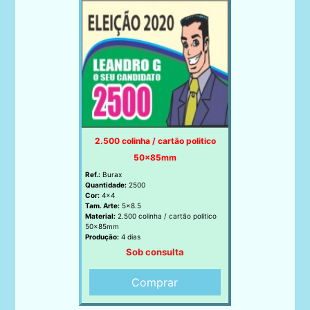
2.500 colinha / cartão politico
50x85mm
Ref.:
Burax
Quantidade:
2500
Cor:
4x4
Tam. Arte:
5x8.5
Material:
2.500 colinha / cartão politico
50x85mm
Produção:
4 dias
Sob consulta
Comprar