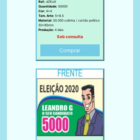
Ref.:
dZKoX
Quantidade:
50000
Cor:
4x4
Tam. Arte:
5x8.5
Material:
50.000 colinha / cartão politico
50x85mm
Produção:
4 dias
Sob consulta
Comprar