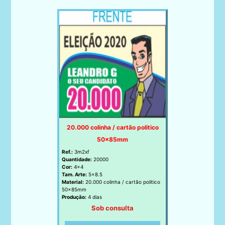
20.000 colinha / cartão politico
50x85mm
Ref.:
3m2xf
Quantidade:
20000
Cor:
4x4
Tam. Arte:
5x8.5
Material:
20.000 colinha / cartão politico
50x85mm
Produção:
4 dias
Sob consulta