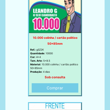
10.000 colinha / cartão politico
50x85mm
Ref.:
gSZ2K
Quantidade:
10000
Cor:
4x4
Tam. Arte:
5x8.5
Material:
10.000 colinha / cartão politico
50x85mm
Produção:
4 dias
Sob consulta
Comprar