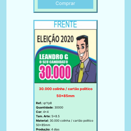
Comprar
30.000 colinha / cartão politico
50x85mm
Ref.:
qrYp8
Quantidade:
30000
Cor:
4x4
Tam. Arte:
5x8.5
Material:
30.000 colinha / cartão politico
50x85mm
Produção:
4 dias