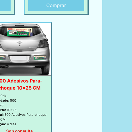
Comprar
00 Adesivos Para-
choque 10x25 CM
t9dx
idade:
500
x0
rte:
10x25
al:
500 Adesivos Para-choque
 CM
ção:
4 dias
Sob consulta