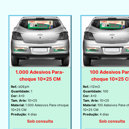
1.000 Adesivos Para-
100 Adesivos Pa
choque 10x25 CM
choque 10x25 
Ref.:
bDEpH
Ref.:
l1ZmO
Quantidade:
1
Quantidade:
100
Cor:
4x0
Cor:
4x0
Tam. Arte:
10x25
Tam. Arte:
10x25
Material:
1.000 Adesivos Para-choque
Material:
100 Adesivos Para-
10x25 CM
10x25 CM
Produção:
4 dias
Produção:
4 dias
Sob consulta
Sob consulta