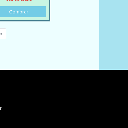
Comprar
»
r