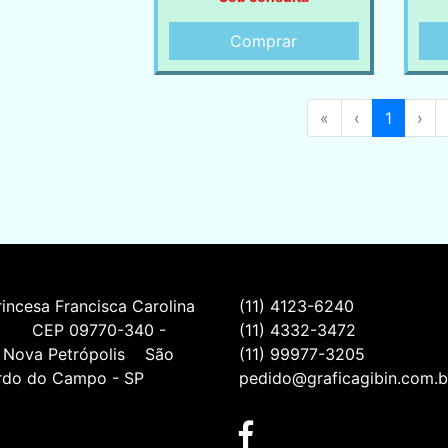
Comprar
«
‹
1
›
incesa Francisca Carolina 
(11) 4123-6240
         CEP 09770-340 - 
(11) 4332-3472
 Nova Petrópolis    São 
(11) 99977-3205
rdo do Campo - SP
pedido@graficagibin.com.b