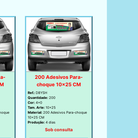
ra-
200 Adesivos Para-
CM
choque 10x25 CM
Ref.:
D8YSH
Quantidade:
200
Cor:
4x0
Tam. Arte:
10x25
choque
Material:
200 Adesivos Para-choque
10x25 CM
Produção:
4 dias
Sob consulta