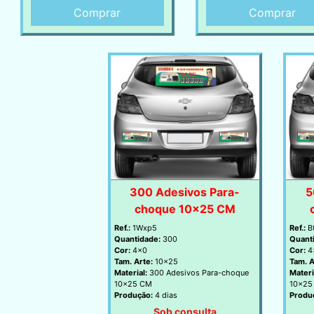
Comprar
Comprar
300 Adesivos Para-
5
choque 10x25 CM
Ref.:
1Wxp5
Ref.:
B
Quantidade:
300
Quant
Cor:
4x0
Cor:
4
Tam. Arte:
10x25
Tam. A
Material:
300 Adesivos Para-choque
Materi
10x25 CM
10x25
Produção:
4 dias
Produ
Sob consulta